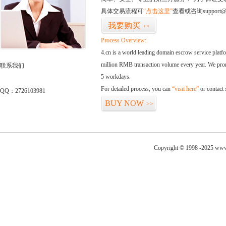
具体交易流程可
“点击这里”
查看或咨询support@
我要购买
>>
Process Overview:
4.cn is a world leading domain escrow service plat
million RMB transaction volume every year. We promi
联系我们
5 workdays.
For detailed process, you can
“visit here”
or contact
QQ：2726103981
BUY NOW
>>
Copyright © 1998 -2025 www.