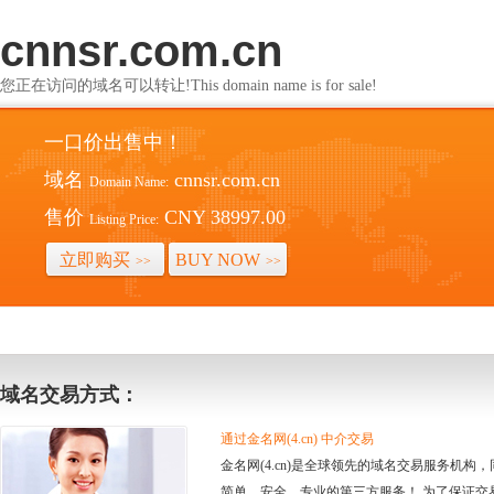
cnnsr.com.cn
您正在访问的域名可以转让!This domain name is for sale!
一口价出售中！
域名
cnnsr.com.cn
Domain Name:
售价
CNY 38997.00
Listing Price:
立即购买
BUY NOW
>>
>>
域名交易方式：
通过金名网(4.cn) 中介交易
金名网(4.cn)是全球领先的域名交易服务机
简单、安全、专业的第三方服务！ 为了保证交